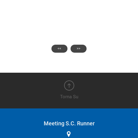
<<
>>
Torna Su
Meeting S.C. Runner